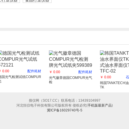
工行业仪器
食品行业仪器
 0.00
配件耗材
￥ 0.00
配件耗材
德国光气检测试纸COMPUR
￥ 0.00
光气徽章德国COMPUR光气
光
检
韩国TANKTECH
TK
搜仪网（SO17.CC）联系电话：13439104997
河北恒仪电子科技有限公司版权所有 侵权必究(
手机版
最新产品
)
冀ICP备16029740号-5