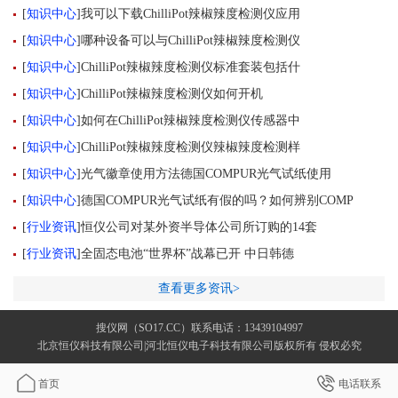
[
知识中心
]
我可以下载ChilliPot辣椒辣度检测仪应用
[
知识中心
]
哪种设备可以与ChilliPot辣椒辣度检测仪
[
知识中心
]
ChilliPot辣椒辣度检测仪标准套装包括什
[
知识中心
]
ChilliPot辣椒辣度检测仪如何开机
[
知识中心
]
如何在ChilliPot辣椒辣度检测仪传感器中
[
知识中心
]
ChilliPot辣椒辣度检测仪辣椒辣度检测样
[
知识中心
]
光气徽章使用方法德国COMPUR光气试纸使用
[
知识中心
]
德国COMPUR光气试纸有假的吗？如何辨别COMP
[
行业资讯
]
恒仪公司对某外资半导体公司所订购的14套
[
行业资讯
]
全固态电池“世界杯”战幕已开 中日韩德
查看更多资讯>
搜仪网（SO17.CC）联系电话：13439104997
北京恒仪科技有限公司|河北恒仪电子科技有限公司版权所有 侵权必究
首页
电话联系