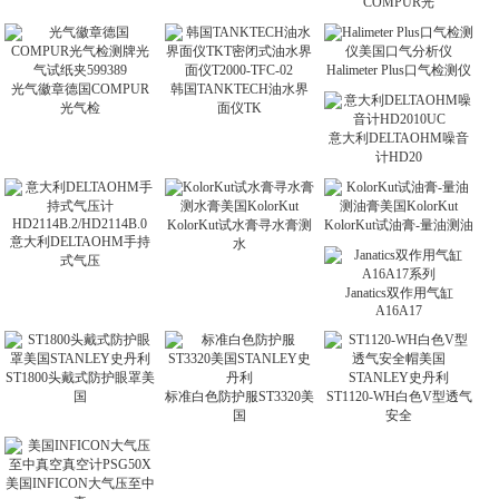
COMPUR光
Halimeter Plus口气检测仪
光气徽章德国COMPUR
韩国TANKTECH油水界
光气检
面仪TK
意大利DELTAOHM噪音
计HD20
KolorKut试水膏寻水膏测
KolorKut试油膏-量油测油
意大利DELTAOHM手持
水
式气压
Janatics双作用气缸
A16A17
ST1800头戴式防护眼罩美
国
标准白色防护服ST3320美
ST1120-WH白色V型透气
国
安全
美国INFICON大气压至中