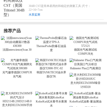
304B CST是简单易用的和稳定的测量工具 |尺寸：
22×16×7cm
水质监测
推荐产品
ThermoProbe防爆石油温
法国interscience(Scan 30
德国光气检测试纸
度
COMPUR光
Halimeter Plus口气检测仪
光气徽章德国COMPUR
韩国TANKTECH油水界
光气检
面仪TK
意大利DELTAOHM噪音
计HD20
KolorKut试水膏寻水膏测
KolorKut试油膏-量油测油
意大利DELTAOHM手持
水