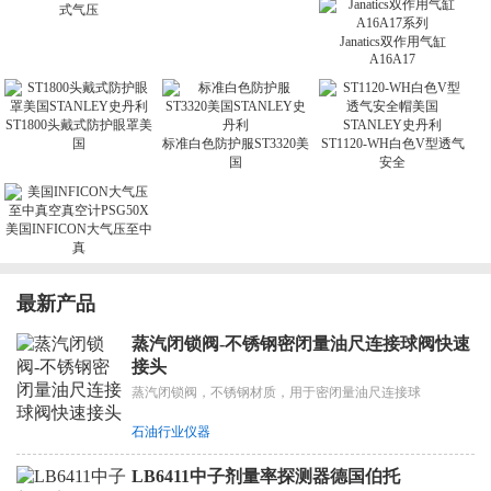
式气压
Janatics双作用气缸
A16A17
ST1800头戴式防护眼罩美
国
标准白色防护服ST3320美
ST1120-WH白色V型透气
国
安全
美国INFICON大气压至中
真
最新产品
蒸汽闭锁阀-不锈钢密闭量油尺连接球阀快速
接头
蒸汽闭锁阀，不锈钢材质，用于密闭量油尺连接球
石油行业仪器
LB6411中子剂量率探测器德国伯托