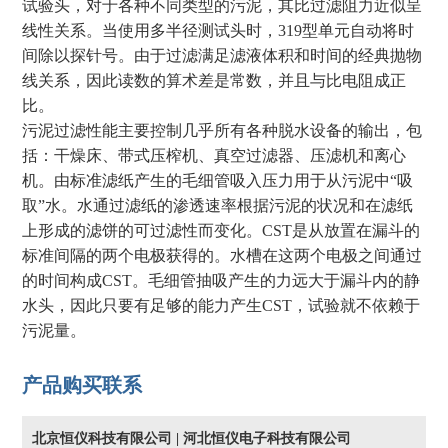
试验头，对于各种不同类型的污泥，其比过滤阻力近似呈
线性关系。当使用多半径测试头时，319型单元自动将时
间除以探针号。由于过滤满足滤液体积和时间的经典抛物
线关系，因此读数的算术差是常数，并且与比电阻成正
比。
污泥过滤性能主要控制几乎所有各种脱水设备的输出，包
括：干燥床、带式压榨机、真空过滤器、压滤机和离心
机。由标准滤纸产生的毛细管吸入压力用于从污泥中“吸
取”水。水通过滤纸的渗透速率根据污泥的状况和在滤纸
上形成的滤饼的可过滤性而变化。CST是从放置在漏斗的
标准间隔的两个电极获得的。水槽在这两个电极之间通过
的时间构成CST。毛细管抽吸产生的力远大于漏斗内的静
水头，因此只要有足够的能力产生CST，试验就不依赖于
污泥量。
产品购买联系
北京恒仪科技有限公司 | 河北恒仪电子科技有限公司