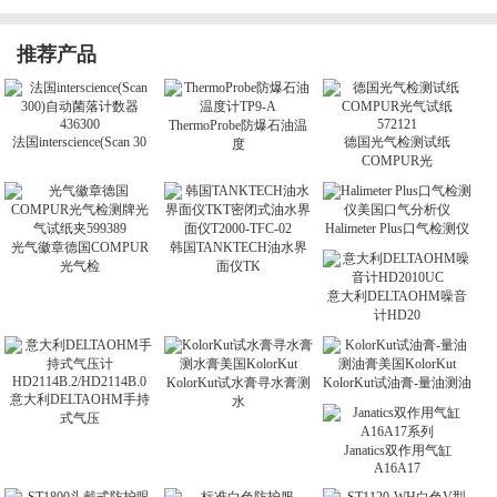
推荐产品
ThermoProbe防爆石油温
法国interscience(Scan 30
德国光气检测试纸
度
COMPUR光
Halimeter Plus口气检测仪
光气徽章德国COMPUR
韩国TANKTECH油水界
光气检
面仪TK
意大利DELTAOHM噪音
计HD20
KolorKut试水膏寻水膏测
KolorKut试油膏-量油测油
意大利DELTAOHM手持
水
式气压
Janatics双作用气缸
A16A17