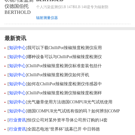
个人污染监测仪LB 147和LB 148是专为辐射防
辐射测量仪器
最新资讯
[
知识中心
]
我可以下载ChilliPot辣椒辣度检测仪应用
[
知识中心
]
哪种设备可以与ChilliPot辣椒辣度检测仪
[
知识中心
]
ChilliPot辣椒辣度检测仪标准套装包括什
[
知识中心
]
ChilliPot辣椒辣度检测仪如何开机
[
知识中心
]
如何在ChilliPot辣椒辣度检测仪传感器中
[
知识中心
]
ChilliPot辣椒辣度检测仪辣椒辣度检测样
[
知识中心
]
光气徽章使用方法德国COMPUR光气试纸使用
[
知识中心
]
德国COMPUR光气试纸有假的吗？如何辨别COMP
[
行业资讯
]
恒仪公司对某外资半导体公司所订购的14套
[
行业资讯
]
全固态电池“世界杯”战幕已开 中日韩德