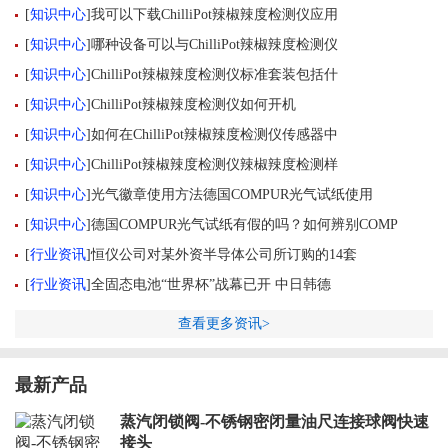
[
知识中心
]
我可以下载ChilliPot辣椒辣度检测仪应用
[
知识中心
]
哪种设备可以与ChilliPot辣椒辣度检测仪
[
知识中心
]
ChilliPot辣椒辣度检测仪标准套装包括什
[
知识中心
]
ChilliPot辣椒辣度检测仪如何开机
[
知识中心
]
如何在ChilliPot辣椒辣度检测仪传感器中
[
知识中心
]
ChilliPot辣椒辣度检测仪辣椒辣度检测样
[
知识中心
]
光气徽章使用方法德国COMPUR光气试纸使用
[
知识中心
]
德国COMPUR光气试纸有假的吗？如何辨别COMP
[
行业资讯
]
恒仪公司对某外资半导体公司所订购的14套
[
行业资讯
]
全固态电池“世界杯”战幕已开 中日韩德
查看更多资讯>
最新产品
蒸汽闭锁阀-不锈钢密闭量油尺连接球阀快速
接头