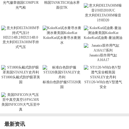
光气徽章德国COMPUR
韩国TANKTECH油水界
光气检
面仪TK
意大利DELTAOHM噪音
计HD20
KolorKut试水膏寻水膏测
KolorKut试油膏-量油测油
意大利DELTAOHM手持
水
式气压
Janatics双作用气缸
A16A17
ST1800头戴式防护眼罩美
国
标准白色防护服ST3320美
ST1120-WH白色V型透气
国
安全
美国INFICON大气压至中
真
最新资讯