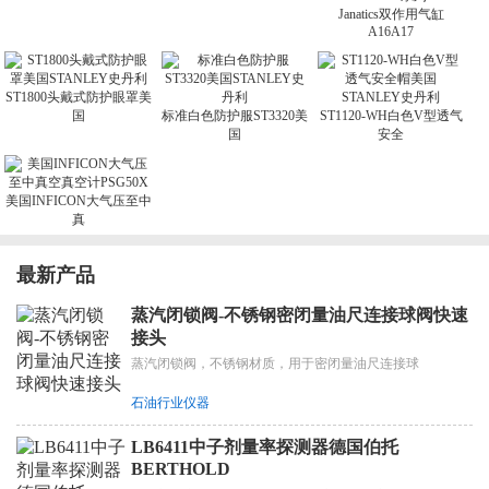
Janatics双作用气缸
A16A17
ST1800头戴式防护眼罩美
国
标准白色防护服ST3320美
ST1120-WH白色V型透气
国
安全
美国INFICON大气压至中
真
最新产品
蒸汽闭锁阀-不锈钢密闭量油尺连接球阀快速
接头
蒸汽闭锁阀，不锈钢材质，用于密闭量油尺连接球
石油行业仪器
LB6411中子剂量率探测器德国伯托
BERTHOLD