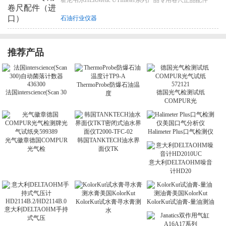
石油行业仪器
推荐产品
ThermoProbe防爆石油温
法国interscience(Scan 30
德国光气检测试纸
度
COMPUR光
Halimeter Plus口气检测仪
光气徽章德国COMPUR
韩国TANKTECH油水界
光气检
面仪TK
意大利DELTAOHM噪音
计HD20
KolorKut试水膏寻水膏测
KolorKut试油膏-量油测油
意大利DELTAOHM手持
水
式气压