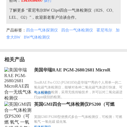
咨询：
13439104997
拨打
了解更多 “霍尼韦尔BW Clip4四合一气体检测仪（H2S、CO、
LEL、O2）”，欢迎新老客户洽谈合作。
产品标签：
四合一气体探测仪
四合一气体检测仪
霍尼韦尔
加
拿大BW
BW气体检测仪
相关产品
美国华瑞RAE PGM-2680/2681 MicroR
ToxiRAE Pro CO2 (PGM1850)是华瑞**秀的个人用单一的二
氧化碳气体检测仪，能够对各种二氧化碳气体进行快速、可
靠、精确的检测，采用无线传输技术，并可以对二氧化碳进
气体检测仪
行ppm级别的检测。
英国GMI四合一气体检测仪PS200（可燃
英国GMI PS200型便携式多合一气体检测仪，可检测：可燃
氧气 一氧化碳 硫化氢
气体检测仪